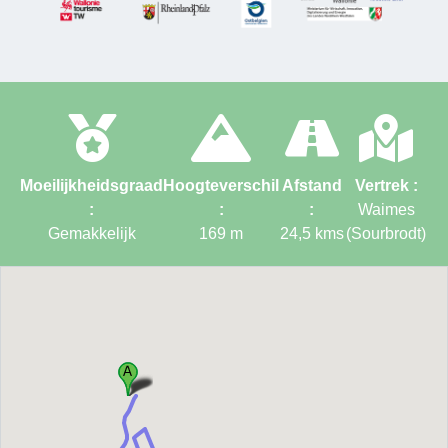
Moeilijkheidsgraad
Hoogteverschil
Afstand
Vertrek :
:
:
:
Waimes
Gemakkelijk
169
m
24,5
kms
(Sourbrodt)