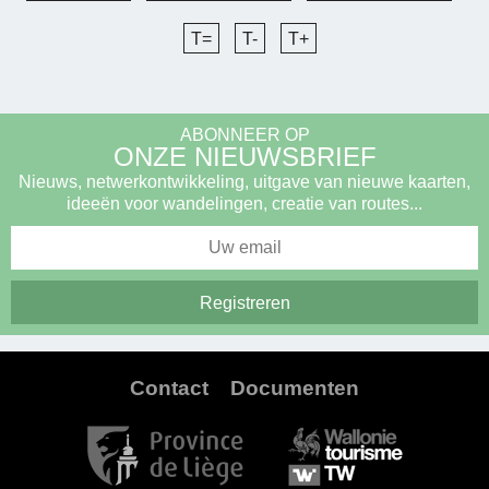
T=
T-
T+
ABONNEER OP
ONZE NIEUWSBRIEF
Nieuws, netwerkontwikkeling, uitgave van nieuwe kaarten,
ideeën voor wandelingen, creatie van routes...
Contact
Documenten