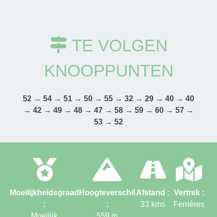
TE VOLGEN
KNOOPPUNTEN
52 → 54 → 51 → 50 → 55 → 32 → 29 → 40 → 40
→ 42 → 49 → 48 → 47 → 58 → 59 → 60 → 57 →
53 → 52
Moeilijkheidsgraad
Hoogteverschil
Afstand :
Vertrek :
:
:
33
kms
Ferrières
Moeilijk
559
m