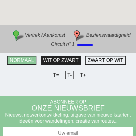
Vertrek / Aankomst
Bezienswaardigheid
Circuit n° 1
NORMAAL
WIT OP ZWART
ZWART OP WIT
T=
T-
T+
ABONNEER OP
ONZE NIEUWSBRIEF
Nieuws, netwerkontwikkeling, uitgave van nieuwe kaarten,
ideeën voor wandelingen, creatie van routes...