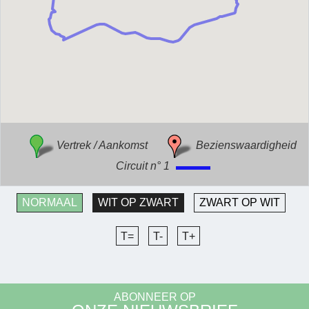
Vertrek / Aankomst
Bezienswaardigheid
Circuit n° 1
NORMAAL
WIT OP ZWART
ZWART OP WIT
T=
T-
T+
ABONNEER OP