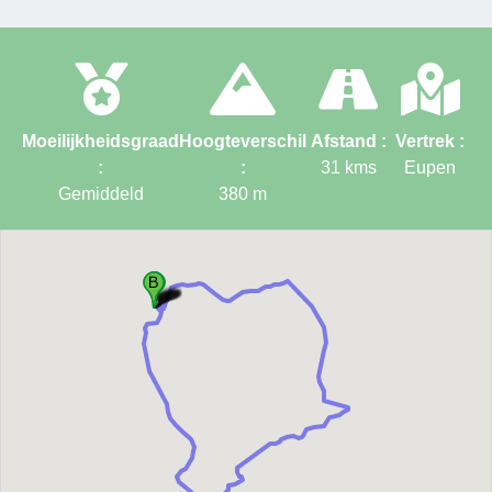
Moeilijkheidsgraad
Hoogteverschil
Afstand :
Vertrek :
:
:
31
kms
Eupen
Gemiddeld
380
m