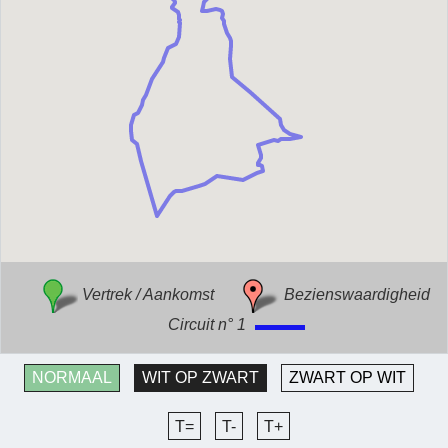
Vertrek / Aankomst
Bezienswaardigheid
Circuit n° 1
NORMAAL
WIT OP ZWART
ZWART OP WIT
T=
T-
T+